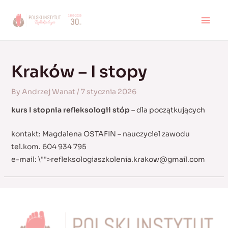
Skip
to
MAI
content
MEN
Kraków – I stopy
By
Andrzej Wanat
/
7 stycznia 2026
kurs I stopnia refleksologii stóp
– dla początkujących
kontakt: Magdalena OSTAFIN – nauczyciel zawodu
tel.kom. 604 934 795
e-mail:
\"">
refleksologiaszkolenia.krakow@gmail.com