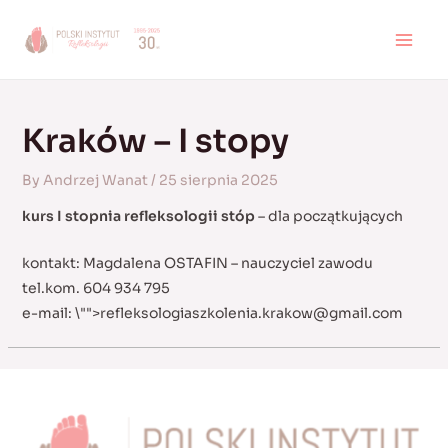
Skip
to
MAI
content
MEN
Kraków – I stopy
By
Andrzej Wanat
/
25 sierpnia 2025
kurs I stopnia refleksologii stóp
– dla początkujących
kontakt: Magdalena OSTAFIN – nauczyciel zawodu
tel.kom. 604 934 795
e-mail:
\"">
refleksologiaszkolenia.krakow@gmail.com