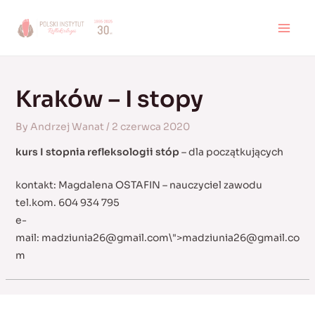
Skip
to
MAI
content
MEN
Kraków – I stopy
By
Andrzej Wanat
/
2 czerwca 2020
kurs I stopnia refleksologii stóp
– dla początkujących
kontakt: Magdalena OSTAFIN – nauczyciel zawodu
tel.kom. 604 934 795
e-
mail:
madziunia26@gmail.com
\">
madziunia26@gmail.co
m