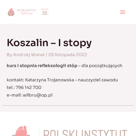
Skip
to
MAI
content
MEN
Koszalin – I stopy
By
Andrzej Wanat
/
28 listopada 2022
kurs I stopnia refleksologii stóp
– dla początkujących
kontakt: Katarzyna Trojanowska – nauczyciel zawodu
tel.: 796 142 700
e-mail:
wilbru@op.pl