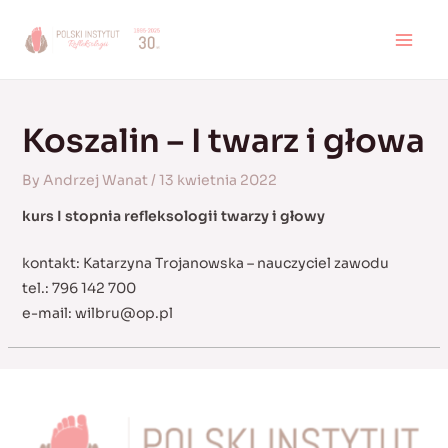
Skip
to
MAI
content
MEN
Koszalin – I twarz i głowa
By
Andrzej Wanat
/
13 kwietnia 2022
kurs I stopnia refleksologii twarzy i głowy
kontakt: Katarzyna Trojanowska – nauczyciel zawodu
tel.: 796 142 700
e-mail:
wilbru@op.pl