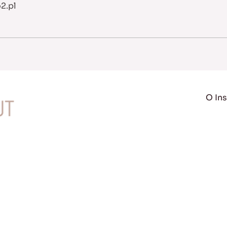
2.pl
O Ins