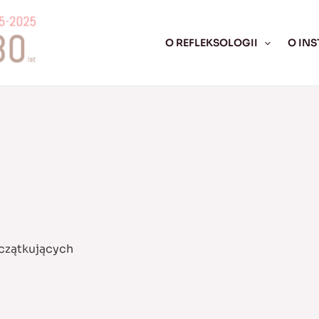
O REFLEKSOLOGII
O INS
czątkujących