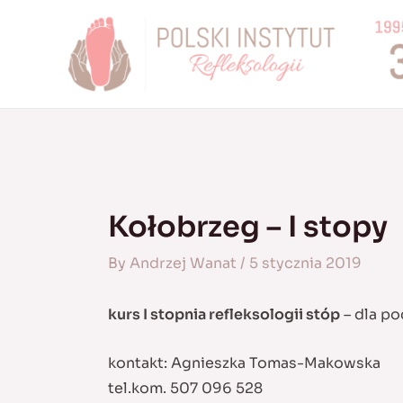
Skip
to
content
Kołobrzeg – I stopy
By
Andrzej Wanat
/
5 stycznia 2019
kurs I stopnia refleksologii stóp
– dla po
kontakt: Agnieszka Tomas-Makowska
tel.kom. 507 096 528