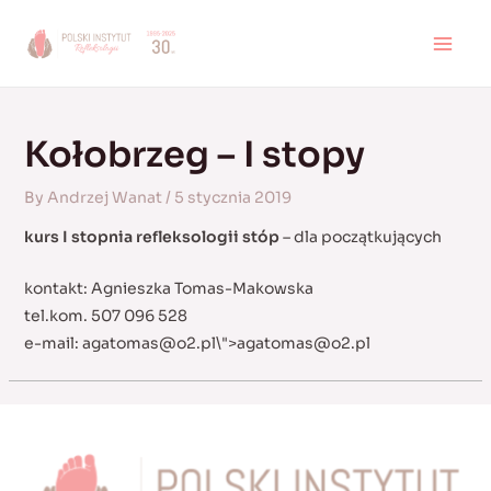
Skip
to
MAI
content
MEN
Kołobrzeg – I stopy
By
Andrzej Wanat
/
5 stycznia 2019
kurs I stopnia refleksologii stóp
– dla początkujących
kontakt: Agnieszka Tomas-Makowska
tel.kom. 507 096 528
e-mail:
agatomas@o2.pl
\">
agatomas@o2.pl