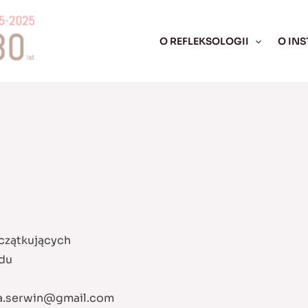
O REFLEKSOLOGII
O INS
czątkujących
odu
a.serwin@gmail.com