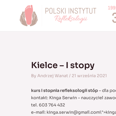
Skip
to
content
Kielce – I stopy
By
Andrzej Wanat
/
21 września 2021
kurs I stopnia refleksologii stóp
– dla po
kontakt: Kinga Serwin – nauczyciel zaw
tel. 603 764 432
e-mail:
kinga.serwin@gmail.com
\">
king