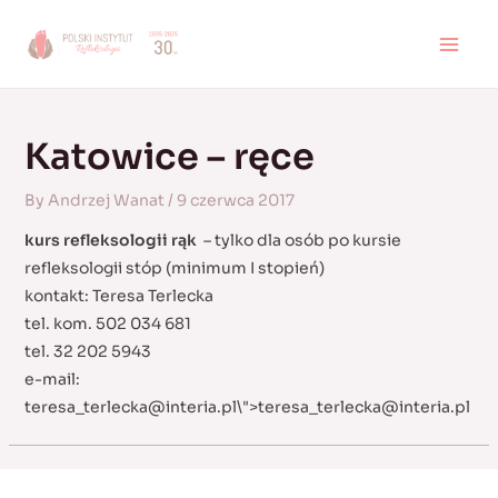
Skip
to
MAI
content
MEN
Katowice – ręce
By
Andrzej Wanat
/
9 czerwca 2017
kurs refleksologii rąk
– tylko dla osób po kursie
refleksologii stóp (minimum I stopień)
kontakt: Teresa Terlecka
tel. kom. 502 034 681
tel. 32 202 5943
e-mail:
teresa_terlecka@interia.pl
\">
teresa_terlecka@interia.pl