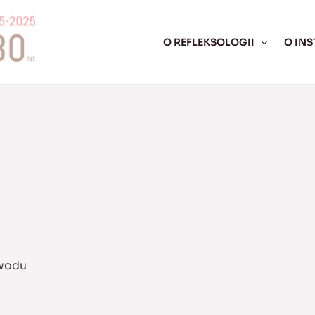
O REFLEKSOLOGII
O INS
awodu