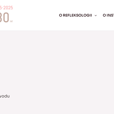
O REFLEKSOLOGII
O INS
awodu