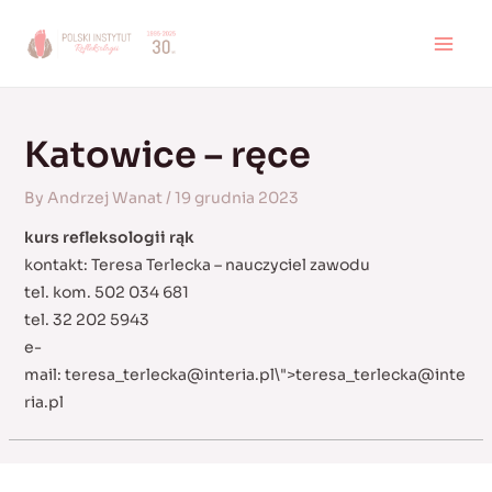
Skip
to
MAI
content
MEN
Katowice – ręce
By
Andrzej Wanat
/
19 grudnia 2023
kurs refleksologii rąk
kontakt: Teresa Terlecka – nauczyciel zawodu
tel. kom. 502 034 681
tel. 32 202 5943
e-
mail:
teresa_terlecka@interia.pl
\">
teresa_terlecka@inte
ria.pl