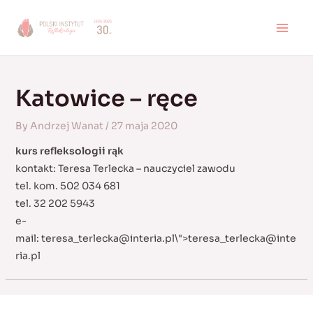
Skip
to
MAI
content
MEN
Katowice – ręce
By
Andrzej Wanat
/
27 maja 2020
kurs refleksologii rąk
kontakt: Teresa Terlecka – nauczyciel zawodu
tel. kom. 502 034 681
tel. 32 202 5943
e-
mail:
teresa_terlecka@interia.pl
\">
teresa_terlecka@inte
ria.pl