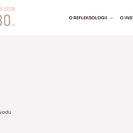
O REFLEKSOLOGII
O INS
awodu