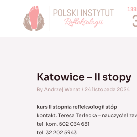
Skip
to
content
Katowice – II stopy
By
Andrzej Wanat
/
24 listopada 2024
kurs II stopnia refleksologii stóp
kontakt: Teresa Terlecka – nauczyciel z
tel. kom. 502 034 681
tel. 32 202 5943