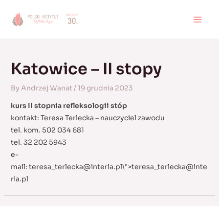
Skip
to
MAI
content
MEN
Katowice – II stopy
By
Andrzej Wanat
/
19 grudnia 2023
kurs II stopnia refleksologii stóp
kontakt: Teresa Terlecka – nauczyciel zawodu
tel. kom. 502 034 681
tel. 32 202 5943
e-
mail:
teresa_terlecka@interia.pl
\">
teresa_terlecka@inte
ria.pl