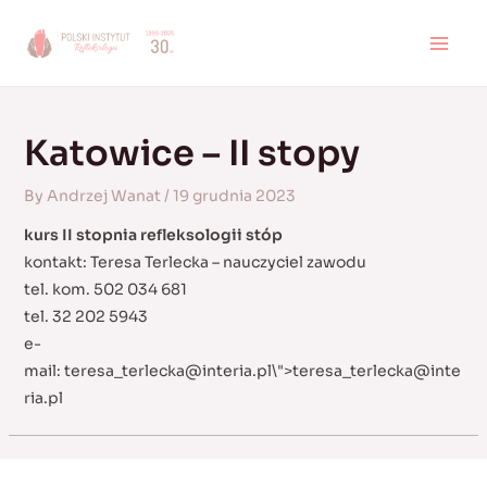
Skip
to
MAI
content
MEN
Katowice – II stopy
By
Andrzej Wanat
/
19 grudnia 2023
kurs II stopnia refleksologii stóp
kontakt: Teresa Terlecka – nauczyciel zawodu
tel. kom. 502 034 681
tel. 32 202 5943
e-
mail:
teresa_terlecka@interia.pl
\">
teresa_terlecka@inte
ria.pl