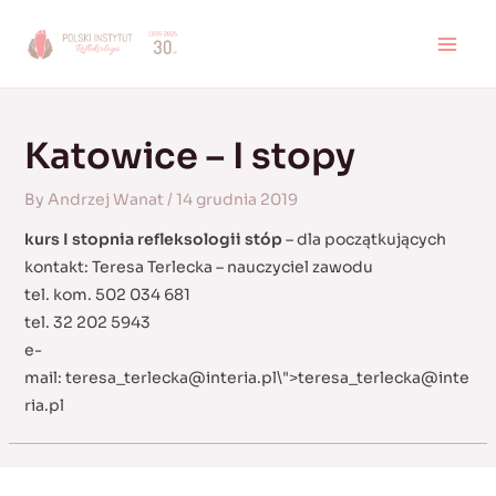
Skip
to
MAI
content
MEN
Katowice – I stopy
By
Andrzej Wanat
/
14 grudnia 2019
kurs I stopnia refleksologii stóp
– dla początkujących
kontakt: Teresa Terlecka – nauczyciel zawodu
tel. kom. 502 034 681
tel. 32 202 5943
e-
mail:
teresa_terlecka@interia.pl
\">
teresa_terlecka@inte
ria.pl