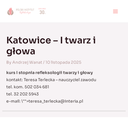
Skip
to
MAI
content
MEN
Katowice – I twarz i
głowa
By
Andrzej Wanat
/
10 listopada 2025
kurs I stopnia refleksologii twarzy i głowy
kontakt: Teresa Terlecka – nauczyciel zawodu
tel. kom. 502 034 681
tel. 32 202 5943
e-mail:
\"">
teresa_terlecka@interia.pl