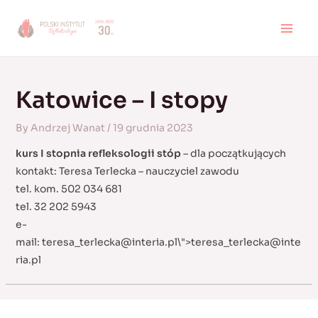
Skip
to
MAI
content
MEN
Katowice – I stopy
By
Andrzej Wanat
/
19 grudnia 2023
kurs I stopnia refleksologii stóp
– dla początkujących
kontakt: Teresa Terlecka – nauczyciel zawodu
tel. kom. 502 034 681
tel. 32 202 5943
e-
mail:
teresa_terlecka@interia.pl
\">
teresa_terlecka@inte
ria.pl