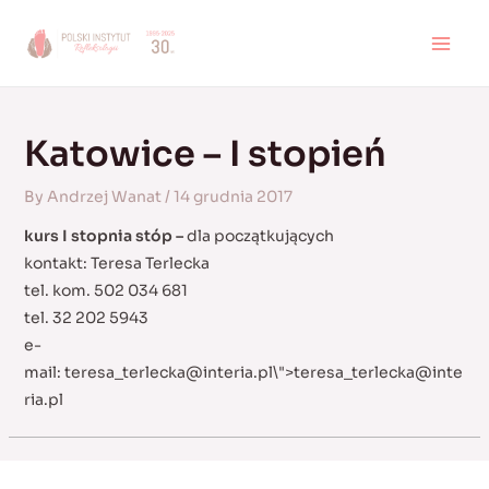
Skip
to
MAI
content
MEN
Katowice – I stopień
By
Andrzej Wanat
/
14 grudnia 2017
kurs I stopnia stóp –
dla początkujących
kontakt: Teresa Terlecka
tel. kom. 502 034 681
tel. 32 202 5943
e-
mail:
teresa_terlecka@interia.pl
\">
teresa_terlecka@inte
ria.pl