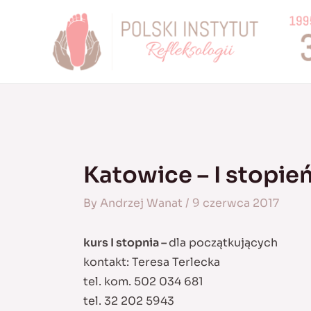
Skip
to
content
Katowice – I stopie
By
Andrzej Wanat
/
9 czerwca 2017
kurs I stopnia –
dla początkujących
kontakt: Teresa Terlecka
tel. kom. 502 034 681
tel. 32 202 5943