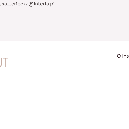
esa_terlecka@interia.pl
O Ins