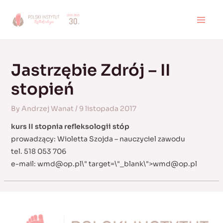
Skip
to
MAI
content
MEN
Jastrzębie Zdrój – II
stopień
By
Andrzej Wanat
/
9 listopada 2017
kurs II stopnia refleksologii stóp
prowadzący: Wioletta Szojda – nauczyciel zawodu
tel. 518 053 706
e-mail:
wmd@op.pl
\" target=\"_blank\">
wmd@op.pl