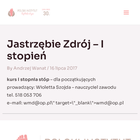
Skip
to
MAI
content
MEN
Jastrzębie Zdrój – I
stopień
By
Andrzej Wanat
/
16 lipca 2017
kurs I stopnia stóp
– dla początkujących
prowadzący: Wioletta Szojda – nauczyciel zawodu
tel. 518 053 706
e-mail:
wmd@op.pl
\" target=\"_blank\">
wmd@op.pl