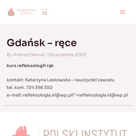
Skip
to
MAI
content
MEN
Gdańsk – ręce
By
Andrzej Wanat
/
26 września 2020
kurs refleksologii rąk
kontakt: Katarzyna Laskowska – nauczyciel zawodu
tel. kom. 724 398 350
e-mail:
refleksologia.kl@wp.pl
\">
refleksologia.kl@wp.pl