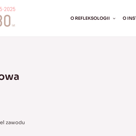
O REFLEKSOLOGII
O INS
łowa
iel zawodu