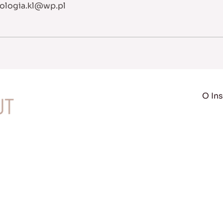
sologia.kl@wp.pl
O Ins