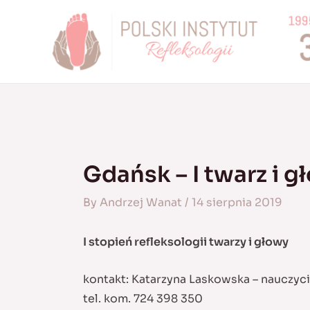
Skip
to
content
Gdańsk – I twarz i g
By
Andrzej Wanat
/
14 sierpnia 2019
I stopień refleksologii twarzy i głowy
kontakt: Katarzyna Laskowska – nauczyc
tel. kom. 724 398 350