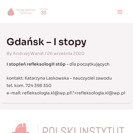
Skip
to
MAI
content
MEN
Gdańsk – I stopy
By
Andrzej Wanat
/
26 września 2020
I stopień refleksologii stóp
– dla początkujących
kontakt: Katarzyna Laskowska – nauczyciel zawodu
tel. kom. 724 398 350
e-mail:
refleksologia.kl@wp.pl
\">
refleksologia.kl@wp.pl