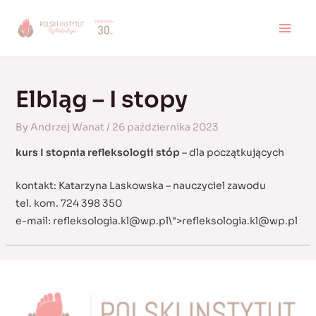
Skip
to
MAI
content
MEN
Elbląg – I stopy
By
Andrzej Wanat
/
26 października 2023
kurs I stopnia refleksologii stóp
– dla początkujących
kontakt: Katarzyna Laskowska – nauczyciel zawodu
tel. kom. 724 398 350
e-mail:
refleksologia.kl@wp.pl
\">
refleksologia.kl@wp.pl