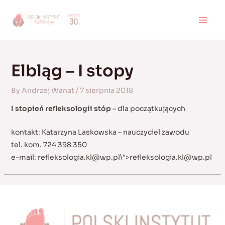
Skip
to
MAI
content
MEN
Elbląg – I stopy
By
Andrzej Wanat
/
7 sierpnia 2018
I stopień refleksologii stóp
– dla początkujących
kontakt: Katarzyna Laskowska – nauczyciel zawodu
tel. kom. 724 398 350
e-mail:
refleksologia.kl@wp.pl
\">
refleksologia.kl@wp.pl