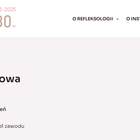
O REFLEKSOLOGII
O INS
głowa
ień
iel zawodu