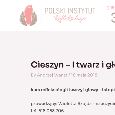
Skip
to
content
Cieszyn – I twarz i 
By
Andrzej Wanat
/
18 maja 2018
kurs refleksologii twarzy i głowy – I stop
prowadzący: Wioletta Szojda – nauczyc
tel. 518 053 706