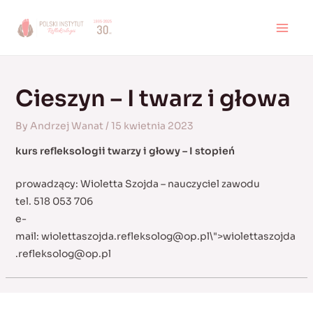
Skip
to
MAI
content
MEN
Cieszyn – I twarz i głowa
By
Andrzej Wanat
/
15 kwietnia 2023
kurs refleksologii twarzy i głowy – I stopień
prowadzący: Wioletta Szojda – nauczyciel zawodu
tel. 518 053 706
e-
mail:
wiolettaszojda.refleksolog@op.pl
\">
wiolettaszojda
.refleksolog@op.pl