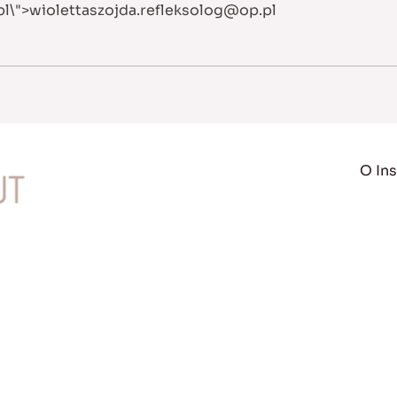
pl
\">
wiolettaszojda.refleksolog@op.pl
O Ins