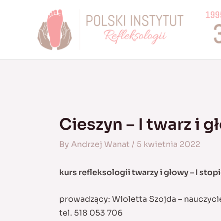
Skip
to
content
Cieszyn – I twarz i 
By
Andrzej Wanat
/
5 kwietnia 2022
kurs refleksologii twarzy i głowy – I stop
prowadzący: Wioletta Szojda – nauczyc
tel. 518 053 706