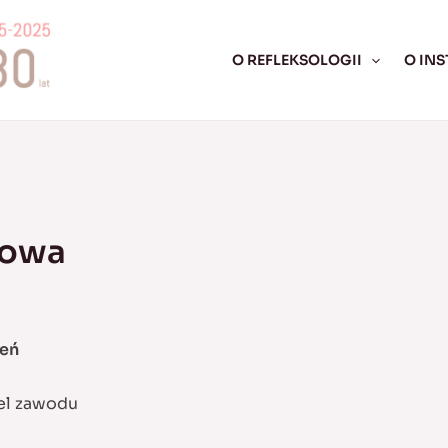
O REFLEKSOLOGII
O INS
głowa
ień
iel zawodu