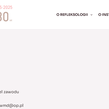
O REFLEKSOLOGII
O INS
iel zawodu
wmd@op.pl