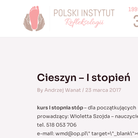
Skip
to
content
Cieszyn – I stopień
By
Andrzej Wanat
/
23 marca 2017
kurs I stopnia stóp
– dla początkujących
prowadzący: Wioletta Szojda – nauczyc
tel. 518 053 706
e-mail:
wmd@op.pl
\" target=\"_blank\">