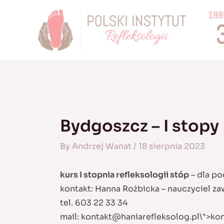
Skip
to
content
Bydgoszcz – I stopy
By
Andrzej Wanat
/
18 sierpnia 2023
kurs I stopnia refleksologii stóp
– dla po
kontakt: Hanna Rożbicka – nauczyciel z
tel. 603 22 33 34
mail:
kontakt@haniarefleksolog.pl
\">
kon