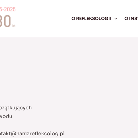
O REFLEKSOLOGII
O INS
czątkujących
awodu
takt@haniarefleksolog.pl