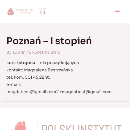
Skip
to
MAI
content
MEN
Poznań – I stopień
By
admin
/
6 kwietnia 2016
kurs I stopnia
–
dla początkujących
kontakt: Magdalena Bestrzyńska
tel. kom. 501 45 22 95
e-mail:
magdabest@gmail.com
\">
magdabest@gmail.com