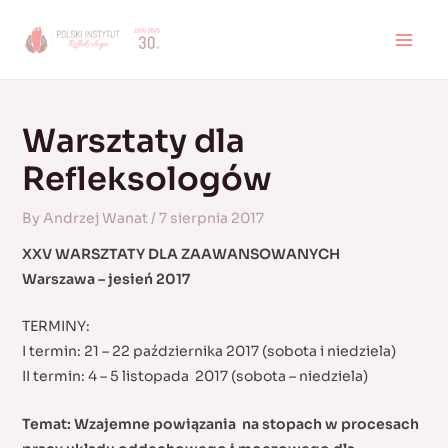
Skip
to
MAI
content
MEN
Warsztaty dla
Refleksologów
By
Andrzej Wanat
/
7 sierpnia 2017
XXV WARSZTATY DLA ZAAWANSOWANYCH
Warszawa – jesień 2017
TERMINY:
I termin: 21 – 22 października 2017 (sobota i niedziela)
II termin: 4 – 5 listopada 2017 (sobota – niedziela)
Temat: Wzajemne powiązania na stopach w procesach