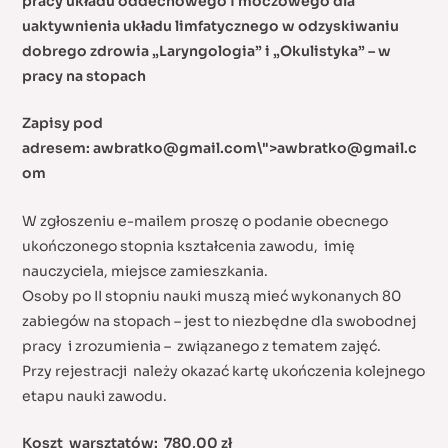
pracy
układu oddechowego i moczowego dla
uaktywnienia układu
limfatycznego w odzyskiwaniu
dobrego zdrowia
„Laryngologia” i „Okulistyka” – w
pracy na stopach
Zapisy pod
adresem:
awbratko@gmail.com
\">
awbratko@gmail.c
om
W zgłoszeniu e-mailem proszę o podanie obecnego
ukończonego stopnia kształcenia zawodu, imię
nauczyciela, miejsce zamieszkania.
Osoby po II stopniu nauki muszą mieć wykonanych 80
zabiegów na stopach – jest to niezbędne dla swobodnej
pracy i zrozumienia – związanego z tematem zajęć.
Przy rejestracji należy okazać kartę ukończenia kolejnego
etapu nauki zawodu.
Koszt warsztatów: 780,00 zł