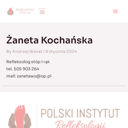
Skip
to
MAI
content
MEN
Żaneta Kochańska
By
Andrzej Wanat
/
8 stycznia 2024
Refleksolog stóp i rąk
tel. 505 903 264
mail:
zanetawo@op.pl