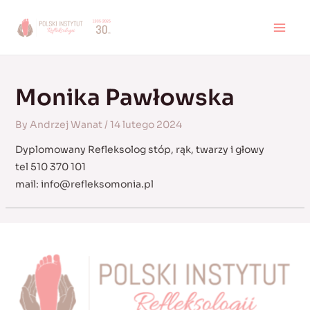
Skip
to
MAI
content
MEN
Monika Pawłowska
By
Andrzej Wanat
/
14 lutego 2024
Dyplomowany Refleksolog stóp, rąk, twarzy i głowy
tel 510 370 101
mail:
info@refleksomonia.pl