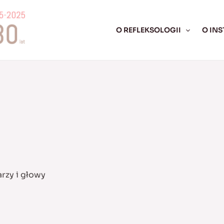
O REFLEKSOLOGII
O INS
rzy i głowy