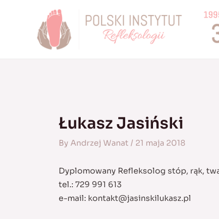
Skip
to
content
Łukasz Jasiński
By
Andrzej Wanat
/
21 maja 2018
Dyplomowany Refleksolog stóp, rąk, twa
tel.: 729 991 613
e-mail:
kontakt@jasinskilukasz.pl