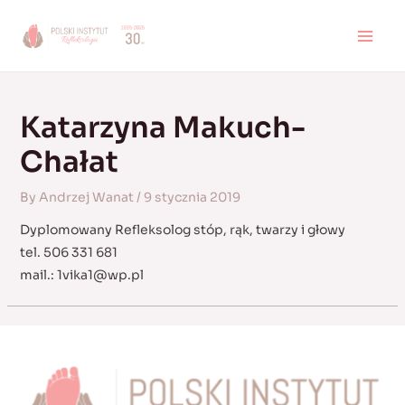
Skip
to
MAI
content
MEN
Katarzyna Makuch-
Chałat
By
Andrzej Wanat
/
9 stycznia 2019
Dyplomowany Refleksolog stóp, rąk, twarzy i głowy
tel. 506 331 681
mail.:
1vika1@wp.pl