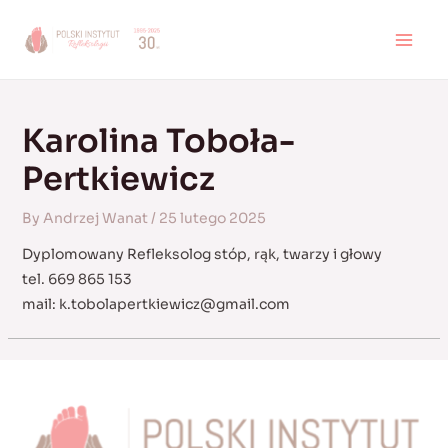
Skip
to
MAI
content
MEN
Karolina Toboła-
Pertkiewicz
By
Andrzej Wanat
/
25 lutego 2025
Dyplomowany Refleksolog stóp, rąk, twarzy i głowy
tel. 669 865 153
mail:
k.tobolapertkiewicz@gmail.com