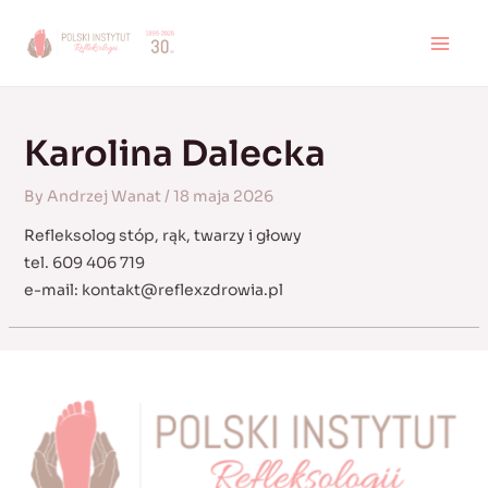
Skip
to
MAI
content
MEN
Karolina Dalecka
By
Andrzej Wanat
/
18 maja 2026
Refleksolog stóp, rąk, twarzy i głowy
tel. 609 406 719
e-mail:
kontakt@reflexzdrowia.pl