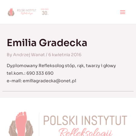
Skip
to
MAI
content
MEN
Emilia Gradecka
By
Andrzej Wanat
/
6 kwietnia 2016
Dyplomowany Refleksolog stóp, rąk, twarzy i głowy
tel.kom.: 690 333 690
e-mail:
emiliagradecka@onet.pl