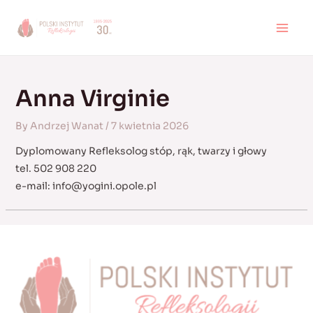
Skip
to
MAI
content
MEN
Anna Virginie
By
Andrzej Wanat
/
7 kwietnia 2026
Dyplomowany Refleksolog stóp, rąk, twarzy i głowy
tel. 502 908 220
e-mail:
info@yogini.opole.pl