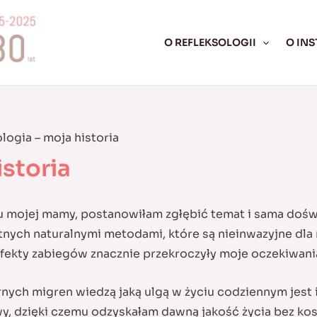
O REFLEKSOLOGII
O INS
logia – moja historia
istoria
i u mojej mamy, postanowiłam zgłębić temat i sama dośw
ych naturalnymi metodami, które są nieinwazyjne dla
 Efekty zabiegów znacznie przekroczyły moje oczekiwani
nych migren wiedzą jaką ulgą w życiu codziennym jest i
, dzięki czemu odzyskałam dawną jakość życia bez ko