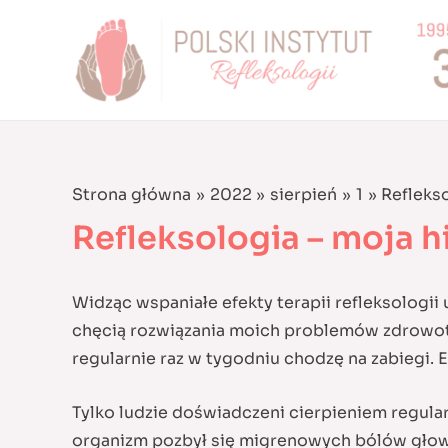
Skip
to
content
Strona główna
2022
sierpień
1
Reflekso
Refleksologia – moja h
Widząc wspaniałe efekty terapii refleksologi
chęcią rozwiązania moich problemów zdrowotn
regularnie raz w tygodniu chodzę na zabiegi.
Tylko ludzie doświadczeni cierpieniem regular
organizm pozbył się migrenowych bólów głowy