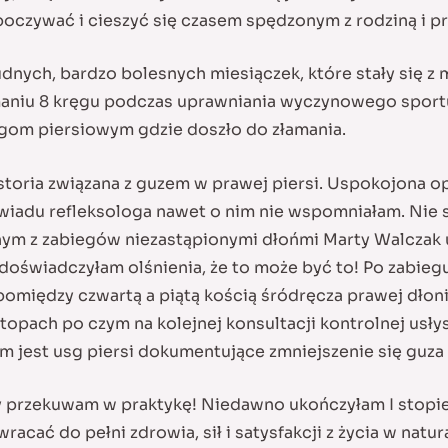
czywać i cieszyć się czasem spędzonym z rodziną i pr
dnych, bardzo bolesnych miesiączek, które stały się z 
niu 8 kręgu podczas uprawniania wyczynowego sportu t
gom piersiowym gdzie doszło do złamania.
oria związana z guzem w prawej piersi. Uspokojona opi
wiadu refleksologa nawet o nim nie wspomniałam. Nie s
ym z zabiegów niezastąpionymi dłońmi Marty Walczak u
 doświadczyłam olśnienia, że to może być to! Po zabi
 pomiędzy czwartą a piątą kością śródręcza prawej dłon
stopach po czym na kolejnej konsultacji kontrolnej usłys
 jest usg piersi dokumentujące zmniejszenie się guza 
 przekuwam w praktykę! Niedawno ukończyłam I stopień 
acać do pełni zdrowia, sił i satysfakcji z życia w natu