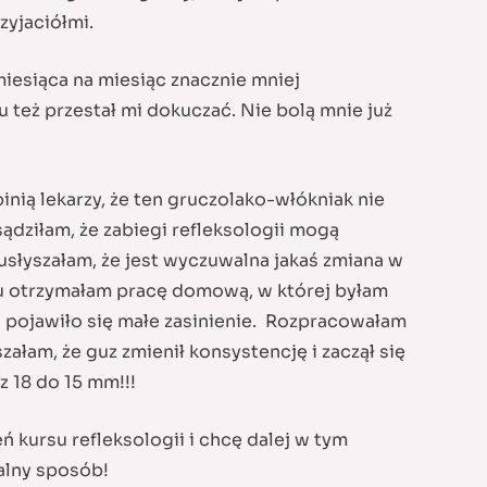
zyjaciółmi.
miesiąca na miesiąc znacznie mniej
eż przestał mi dokuczać. Nie bolą mnie już
nią lekarzy, że ten gruczolako-włókniak nie
ądziłam, że zabiegi refleksologii mogą
słyszałam, że jest wyczuwalna jakaś zmiana w
egu otrzymałam pracę domową, w której byłam
i pojawiło się małe zasinienie. Rozpracowałam
załam, że guz zmienił konsystencję i zaczął się
z 18 do 15 mm!!!
kursu refleksologii i chcę dalej w tym
ralny sposób!