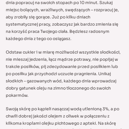
dnia popracuj na swoich stopach po 10 minut. Szukaj
miejsc bolących, wrażliwych, swędzących – rozpracuj je,
aby zrobiły się gorące. Już po kilku dniach
systematycznej pracy, zobaczysz jak bardzo zmienia się
na korzyść praca Twojego ciała. Będziesz radosnym
każdego dnia z tego co osiągasz.
Odstaw cukier i w miarę możliwości wszystkie słodkości,
nie mieszaj jedzenia, łącz mądrze potrawy, nie popijaj w
trakcie posiłków, pij zdecydowanie przed posiłkiem lub
po posiłku jak przychodzi uczucie pragnienia. Unikaj
słodkich – gazowanych wód, każdego dnia wprowadzaj
dobry gatunek oleju na zimno tłoczonego do swoich
pokarmów.
Swoją skórę po kąpieli nasączaj wodą utlenioną 3%, a po
chwili dobrej jakości olejem z oliwek w połączeniu z
kilkoma kroplami olejku pichtowego z apteki. Na skórę