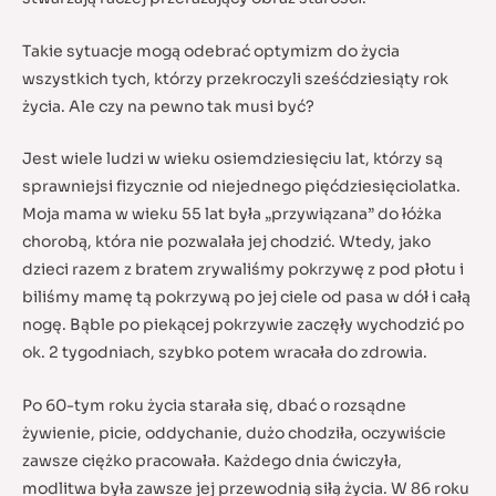
Takie sytuacje mogą odebrać optymizm do życia
wszystkich tych, którzy przekroczyli sześćdziesiąty rok
życia. Ale czy na pewno tak musi być?
Jest wiele ludzi w wieku osiemdziesięciu lat, którzy są
sprawniejsi fizycznie od niejednego pięćdziesięciolatka.
Moja mama w wieku 55 lat była „przywiązana” do łóżka
chorobą, która nie pozwalała jej chodzić. Wtedy, jako
dzieci razem z bratem zrywaliśmy pokrzywę z pod płotu i
biliśmy mamę tą pokrzywą po jej ciele od pasa w dół i całą
nogę. Bąble po piekącej pokrzywie zaczęły wychodzić po
ok. 2 tygodniach, szybko potem wracała do zdrowia.
Po 60-tym roku życia starała się, dbać o rozsądne
żywienie, picie, oddychanie, dużo chodziła, oczywiście
zawsze ciężko pracowała. Każdego dnia ćwiczyła,
modlitwa była zawsze jej przewodnią siłą życia. W 86 roku