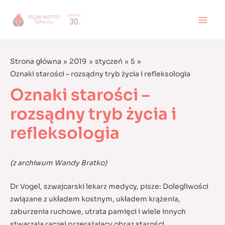
Skip
to
MAI
content
MEN
Strona główna
2019
styczeń
5
Oznaki starości – rozsądny tryb życia i refleksologia
Oznaki starości –
rozsądny tryb życia i
refleksologia
(z archiwum Wandy Bratko)
Dr Vogel, szwajcarski lekarz medycy, pisze: Dolegliwości
związane z układem kostnym, układem krążenia,
zaburzenia ruchowe, utrata pamięci i wiele innych
stwarzają raczej przerażający obraz starości.