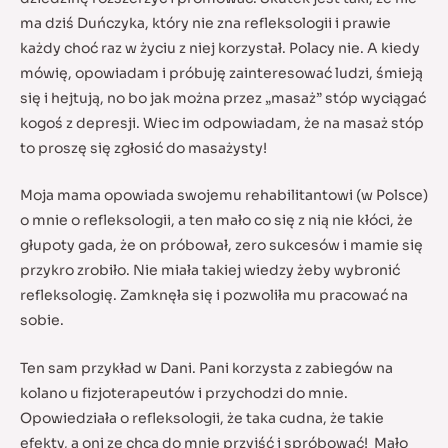
ma dziś Duńczyka, który nie zna refleksologii i prawie
każdy choć raz w życiu z niej korzystał. Polacy nie. A kiedy
mówię, opowiadam i próbuję zainteresować ludzi, śmieją
się i hejtują, no bo jak można przez „masaż” stóp wyciągać
kogoś z depresji. Wiec im odpowiadam, że na masaż stóp
to proszę się zgłosić do masażysty!
Moja mama opowiada swojemu rehabilitantowi (w Polsce)
o mnie o refleksologii, a ten mało co się z nią nie kłóci, że
głupoty gada, że on próbował, zero sukcesów i mamie się
przykro zrobiło. Nie miała takiej wiedzy żeby wybronić
refleksologię. Zamknęła się i pozwoliła mu pracować na
sobie.
Ten sam przykład w Dani. Pani korzysta z zabiegów na
kolano u fizjoterapeutów i przychodzi do mnie.
Opowiedziała o refleksologii, że taka cudna, że takie
efekty, a oni ze chcą do mnie przyjść i spróbować! Mało