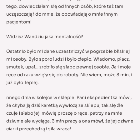
tego, dowiedziałam się od innych osób, które też tam
uczęszczają i do mnie, że opowiadają o mnie innym
pacjentom!
Widzisz Wandziu jaka mentalność?
Ostatnio było mi dane uczestniczyć w pogrzebie bliskiej
mi osoby. Było sporo ludzi i było ciepło. Wiadomo, płacz,
smutek, upał… zrobiło się słabo pewnej osobie. Ja i moje
ręce od razu wzięły się do roboty. Nie wiem, może 3 min, i
już było lepiej.
nnego dnia w kolejce w sklepie. Pani ekspedientka mówi,
że chyba ją dziś karetką wywiozą ze sklepu, tak się źle
czuje i słabo jej, mówię proszę o ręce, patrzy na mnie
dziwnie ale wyciąga. 3 min pracy a ona mówi, że jej dziwne
ciarki przechodzą i siła wraca!