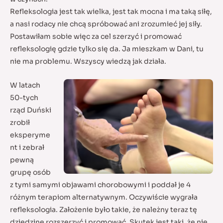
Refleksologia jest tak wielka, jest tak mocna i ma taką siłę,
a nasi rodacy nie chcą spróbować ani zrozumieć jej siły.
Postawiłam sobie więc za cel szerzyć i promować
refleksologię gdzie tylko się da. Ja mieszkam w Dani, tu
nie ma problemu. Wszyscy wiedzą jak działa.
W latach
50-tych
rząd Duński
zrobił
eksperyme
nt i zebrał
pewną
grupę osób
z tymi samymi objawami chorobowymi i poddał je 4
różnym terapiom alternatywnym. Oczywiście wygrała
refleksologia. Założenie było takie, że należny teraz tę
dziedzinę rozszerzyć i promować. Skutek jest taki, że nie