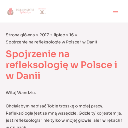
Skip
to
MAI
content
MEN
Strona główna
2017
lipiec
16
Spojrzenie na refleksologię w Polsce i w Danii
Spojrzenie na
refleksologię w Polsce i
w Danii
Witaj Wandziu.
Chciałabym napisać Tobie troszkę o mojej pracy.
Refleksologia jest ze mną wszędzie. Gdzie tylko jestem ja,
jest refleksologia i nie tylko w mojej głowie, ale i w rękach i
w czynach.