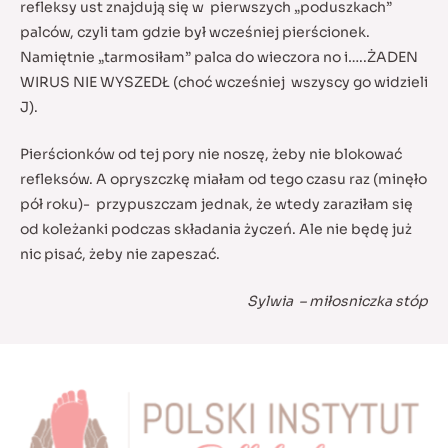
refleksy ust znajdują się w pierwszych „poduszkach”
palców, czyli tam gdzie był wcześniej pierścionek.
Namiętnie „tarmosiłam” palca do wieczora no i…..ŻADEN
WIRUS NIE WYSZEDŁ (choć wcześniej wszyscy go widzieli
J).
Pierścionków od tej pory nie noszę, żeby nie blokować
refleksów. A opryszczkę miałam od tego czasu raz (minęło
pół roku)- przypuszczam jednak, że wtedy zaraziłam się
od koleżanki podczas składania życzeń. Ale nie będę już
nic pisać, żeby nie zapeszać.
Sylwia – miłosniczka stóp