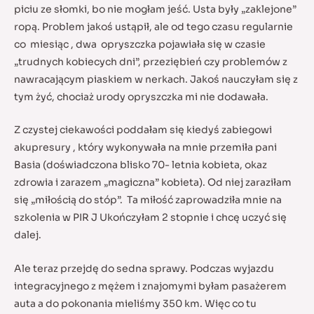
piciu ze słomki, bo nie mogłam jeść. Usta były „zaklejone”
ropą. Problem jakoś ustąpił, ale od tego czasu regularnie
co miesiąc , dwa opryszczka pojawiała się w czasie
„trudnych kobiecych dni”, przeziębień czy problemów z
nawracającym piaskiem w nerkach. Jakoś nauczyłam się z
tym żyć, chociaż urody opryszczka mi nie dodawała.
Z czystej ciekawości poddałam się kiedyś zabiegowi
akupresury , który wykonywała na mnie przemiła pani
Basia (doświadczona blisko 70- letnia kobieta, okaz
zdrowia i zarazem „magiczna” kobieta). Od niej zaraziłam
się „miłością do stóp”. Ta miłość zaprowadziła mnie na
szkolenia w PIR J Ukończyłam 2 stopnie i chcę uczyć się
dalej.
Ale teraz przejdę do sedna sprawy. Podczas wyjazdu
integracyjnego z mężem i znajomymi byłam pasażerem
auta a do pokonania mieliśmy 350 km. Więc co tu