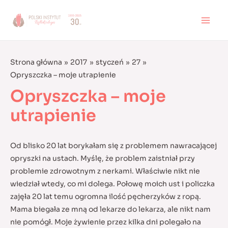
Skip
to
MAI
content
MEN
Strona główna
2017
styczeń
27
Opryszczka – moje utrapienie
Opryszczka – moje
utrapienie
Od blisko 20 lat borykałam się z problemem nawracającej
opryszki na ustach. Myślę, że problem zaistniał przy
problemie zdrowotnym z nerkami. Właściwie nikt nie
wiedział wtedy, co mi dolega. Połowę moich ust i policzka
zajęła 20 lat temu ogromna ilość pęcherzyków z ropą.
Mama biegała ze mną od lekarze do lekarza, ale nikt nam
nie pomógł. Moje żywienie przez kilka dni polegało na