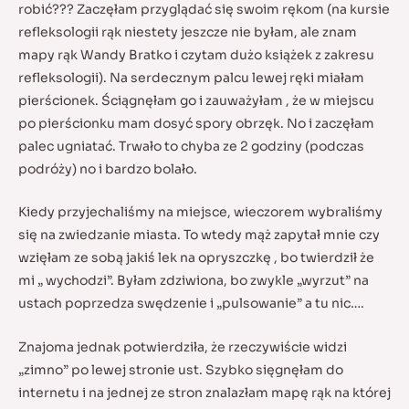
robić??? Zaczęłam przyglądać się swoim rękom (na kursie
refleksologii rąk niestety jeszcze nie byłam, ale znam
mapy rąk Wandy Bratko i czytam dużo książek z zakresu
refleksologii). Na serdecznym palcu lewej ręki miałam
pierścionek. Ściągnęłam go i zauważyłam , że w miejscu
po pierścionku mam dosyć spory obrzęk. No i zaczęłam
palec ugniatać. Trwało to chyba ze 2 godziny (podczas
podróży) no i bardzo bolało.
Kiedy przyjechaliśmy na miejsce, wieczorem wybraliśmy
się na zwiedzanie miasta. To wtedy mąż zapytał mnie czy
wzięłam ze sobą jakiś lek na opryszczkę , bo twierdził że
mi „ wychodzi”. Byłam zdziwiona, bo zwykle „wyrzut” na
ustach poprzedza swędzenie i „pulsowanie” a tu nic….
Znajoma jednak potwierdziła, że rzeczywiście widzi
„zimno” po lewej stronie ust. Szybko sięgnęłam do
internetu i na jednej ze stron znalazłam mapę rąk na której