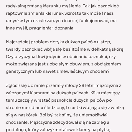
radykalną zmianą kierunku myślenia. Tak jak paznokieć
raptownie zmienia kierunek wzrostu tak może i nasz
umysł w tym czasie zaczyna inaczej funkcjonować, ma
inne myśli, pragnienia i doznania.
Najczęściej problem dotyka dużych palców u stóp,
twardy paznokieć wbija się bezlitośnie w delikatną skórę.
Czy przyczyna tkwi jedynie w obcinaniu paznokci, czy
może związana jest z obcisłym obuwiem, z obciążeniem
genetycznym lub nawet z niewłaściwym chodem?
Zgłosił się do mnie przemiły młody 28 letni mężczyzna z
założonymi klamrami na dużych palcach. Kilka miesięcy
temu zaczęły wrastać paznokcie dużych palców po
stronie meridianu śledziony, trzustki wbijając się z wielką
siłą w naskórek. Ból był tak silny, że uniemożliwiał
chodzenie. Mężczyzna zdecydował się na zabieg u
podologa, który założył metalowe klamry na płytkę