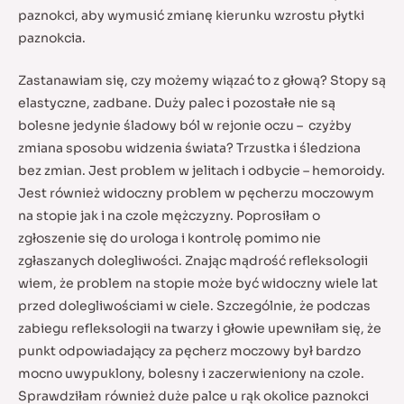
paznokci, aby wymusić zmianę kierunku wzrostu płytki
paznokcia.
Zastanawiam się, czy możemy wiązać to z głową? Stopy są
elastyczne, zadbane. Duży palec i pozostałe nie są
bolesne jedynie śladowy ból w rejonie oczu – czyżby
zmiana sposobu widzenia świata? Trzustka i śledziona
bez zmian. Jest problem w jelitach i odbycie – hemoroidy.
Jest również widoczny problem w pęcherzu moczowym
na stopie jak i na czole mężczyzny. Poprosiłam o
zgłoszenie się do urologa i kontrolę pomimo nie
zgłaszanych dolegliwości. Znając mądrość refleksologii
wiem, że problem na stopie może być widoczny wiele lat
przed dolegliwościami w ciele. Szczególnie, że podczas
zabiegu refleksologii na twarzy i głowie upewniłam się, że
punkt odpowiadający za pęcherz moczowy był bardzo
mocno uwypuklony, bolesny i zaczerwieniony na czole.
Sprawdziłam również duże palce u rąk okolice paznokci