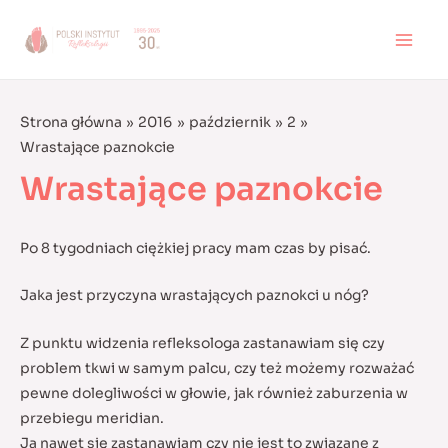
Skip
to
MAI
content
MEN
Strona główna
2016
październik
2
Wrastające paznokcie
Wrastające paznokcie
Po 8 tygodniach ciężkiej pracy mam czas by pisać.
Jaka jest przyczyna wrastających paznokci u nóg?
Z punktu widzenia refleksologa zastanawiam się czy
problem tkwi w samym palcu, czy też możemy rozważać
pewne dolegliwości w głowie, jak również zaburzenia w
przebiegu meridian.
Ja nawet się zastanawiam czy nie jest to związane z