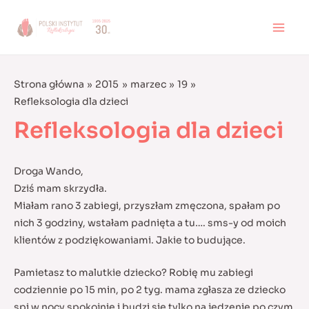
Skip
to
MAI
content
MEN
Strona główna
2015
marzec
19
Refleksologia dla dzieci
Refleksologia dla dzieci
Droga Wando,
Dziś mam skrzydła.
Miałam rano 3 zabiegi, przyszłam zmęczona, spałam po
nich 3 godziny, wstałam padnięta a tu…. sms-y od moich
klientów z podziękowaniami. Jakie to budujące.
Pamietasz to malutkie dziecko? Robię mu zabiegi
codziennie po 15 min, po 2 tyg. mama zgłasza ze dziecko
spi w nocy spokojnie i budzi się tylko na jedzenie po czym