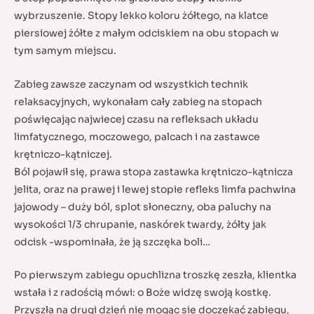
wybrzuszenie.
Stopy lekko koloru żółtego, na klatce
piersiowej żółte z małym odciskiem na obu stopach w
tym samym miejscu.
Zabieg zawsze zaczynam od wszystkich technik
relaksacyjnych, wykonałam cały zabieg na stopach
poświęcając najwiecej czasu na refleksach układu
limfatycznego, moczowego, palcach i na zastawce
krętniczo-kątniczej.
Ból pojawił się, prawa stopa zastawka krętniczo-kątnicza
jelita, oraz na prawej i lewej stopie refleks limfa pachwina
jajowody – duży ból, splot słoneczny, oba paluchy na
wysokości 1/3 chrupanie, naskórek twardy, żółty jak
odcisk -wspominała, że ją szczęka boli…
Po pierwszym zabiegu opuchlizna troszkę zeszła, klientka
wstała i z radością mówi: o Boże widzę swoją kostkę.
Przyszła na drugi dzień nie mogąc sie doczekać zabiegu,