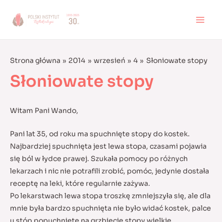
Skip
to
MAI
content
MEN
Strona główna
2014
wrzesień
4
Słoniowate stopy
Słoniowate stopy
Witam Pani Wando,
Pani lat 35, od roku ma spuchnięte stopy do kostek.
Najbardziej spuchnięta jest lewa stopa, czasami pojawia
się ból w łydce prawej. Szukała pomocy po różnych
lekarzach i nic nie potrafili zrobić, pomóc, jedynie dostała
receptę na leki, które regularnie zażywa.
Po lekarstwach lewa stopa troszkę zmniejszyła się, ale dla
mnie była bardzo spuchnięta nie było widać kostek, palce
u stóp popuchnięte na grzbiecie stopy wielkie