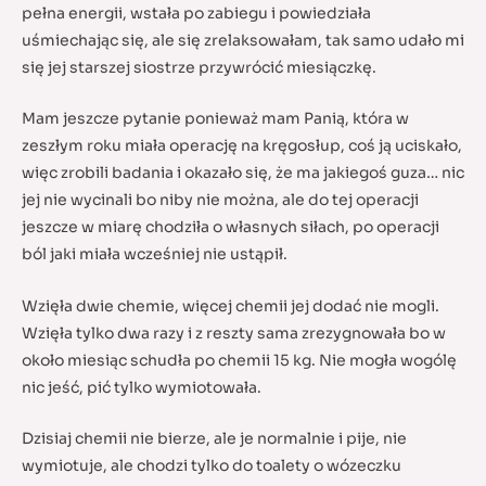
pełna energii, wstała po zabiegu i powiedziała
uśmiechając się, ale się zrelaksowałam, tak samo udało mi
się jej starszej siostrze przywrócić miesiączkę.
Mam jeszcze pytanie ponieważ mam Panią, która w
zeszłym roku miała operację na kręgosłup, coś ją uciskało,
więc zrobili badania i okazało się, że ma jakiegoś guza… nic
jej nie wycinali bo niby nie można, ale do tej operacji
jeszcze w miarę chodziła o własnych siłach, po operacji
ból jaki miała wcześniej nie ustąpił.
Wzięła dwie chemie, więcej chemii jej dodać nie mogli.
Wzięła tylko dwa razy i z reszty sama zrezygnowała bo w
około miesiąc schudła po chemii 15 kg. Nie mogła wogólę
nic jeść, pić tylko wymiotowała.
Dzisiaj chemii nie bierze, ale je normalnie i pije, nie
wymiotuje, ale chodzi tylko do toalety o wózeczku