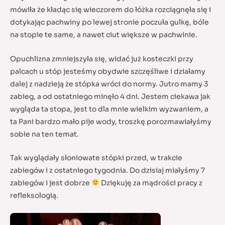
mówiła że kładąc się wieczorem do łóżka rozciągnęła się i
dotykając pachwiny po lewej stronie poczuła gulkę, bóle
na stopie te same, a nawet ciut większe w pachwinie.
Opuchlizna zmniejszyła się, widać już kosteczki przy
palcach u stóp jesteśmy obydwie szczęśliwe i działamy
dalej z nadzieją że stópka wróci do normy. Jutro mamy 3
zabieg, a od ostatniego minęło 4 dni. Jestem ciekawa jak
wygląda ta stopa, jest to dla mnie wielkim wyzwaniem, a
ta Pani bardzo mało pije wody, troszkę porozmawiałyśmy
sobie na ten temat.
Tak wyglądały słoniowate stópki przed, w trakcie
zabiegów i z ostatniego tygodnia. Do dzisiaj miałyśmy 7
zabiegów i jest dobrze
Dziękuję za mądrości pracy z
refleksologią.